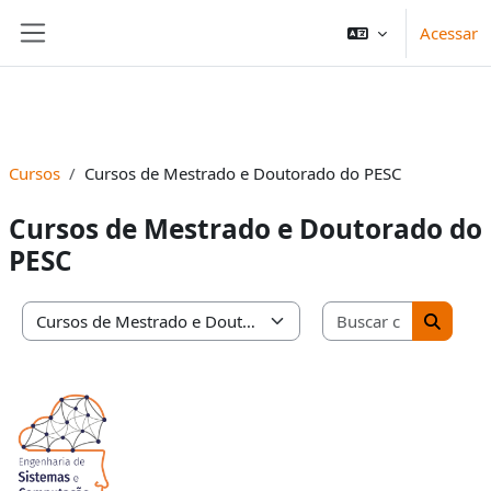
Ir para o conteúdo principal
COMUNICA BR
ACESSO À INFORMAÇÃO
PARTI
Acessar
Painel lateral
IR
PARA
O
CONTEÚDO
Cursos
Cursos de Mestrado e Doutorado do PESC
Cursos de Mestrado e Doutorado do
PESC
Buscar cu
Categorias de Cursos
Buscar 