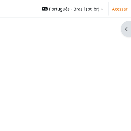
PARTICIPE
LEGISLAÇÃO
ÓRGÃOS DO GOVERNO
Português - Brasil ‎(pt_br)‎
Acessar
Ab