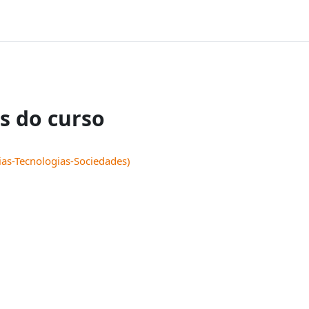
COMUNICA BR
ACESSO À INFORMAÇÃO
IR
PARA
O
CONTEÚDO
s do curso
ias-Tecnologias-Sociedades)